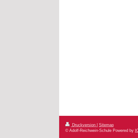
Druckversion
|
Sitemap
© Adolf-Reichwein-Schule Powered by
I