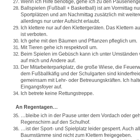
Wenn ich Hilfe benötige, gehe ich zu den Pausenengel
Ballspielen (Fußball + Basketball) ist am Vormittag nu
Sportplätzen und am Nachmittag zusätzlich mit weite
allerdings nur unter Aufsicht erlaubt.
Ich klettere nur auf den Klettergeräten. Das Kletter
ist verboten.
Ich gehe mit den Bäumen und Pflanzen pfleglich um.
Mit Tieren gehe ich respektvoll um.
Beim Spielen im Gebüsch kann ich unter Umständen v
auf mich und Andere auf.
Der Mitarbeiterparkplatz, die große Wiese, die Feuer
dem Fußballkäfig und der Schulgarten sind kinderfreie
gemeinsam mit Lehr- oder Betreuungskräften. Ich halt
Eingangsfoyer auf.
Ich betrete keine Rettungstreppe.
An Regentagen…
…bleibe ich in der Pause unter dem Vordach oder ge
Regenschirm auf den Schulhof.
…ist der Sport- und Spielplatz leider gesperrt. Auch al
Baumstämme sind nicht zum Klettern freigegeben.