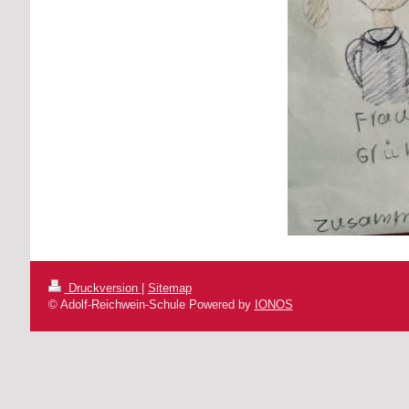
Druckversion
|
Sitemap
© Adolf-Reichwein-Schule Powered by
IONOS